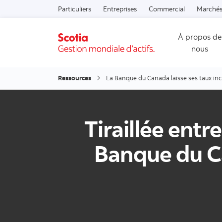
Particuliers
Entreprises
Commercial
Marchés
À propos de
nous
Ressources
La Banque du Canada laisse ses taux in
Tiraillée entr
Banque du Ca