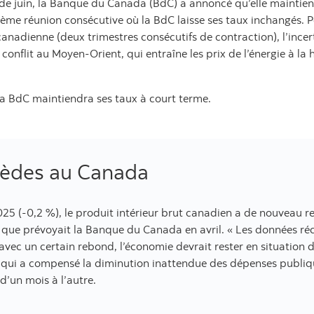
 de juin, la Banque du Canada (BdC) a annoncé qu’elle maintien
me réunion consécutive où la BdC laisse ses taux inchangés. Pou
anadienne (deux trimestres consécutifs de contraction), l’incert
onflit au Moyen-Orient, qui entraîne les prix de l’énergie à la 
la BdC maintiendra ses taux à court terme.
ièdes au Canada
25 (-0,2 %), le produit intérieur brut canadien a de nouveau re
e que prévoyait la Banque du Canada en avril. « Les données réc
c un certain rebond, l’économie devrait rester en situation d’
ui a compensé la diminution inattendue des dépenses publiqu
d’un mois à l’autre.