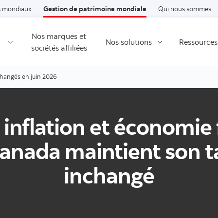
Passer au contenu
 mondiaux
Gestion de patrimoine mondiale
Qui nous sommes
Nos marques et
Nos solutions
Ressources
sociétés affiliées
changés en juin 2026
e inflation et économie f
nada maintient son t
inchangé