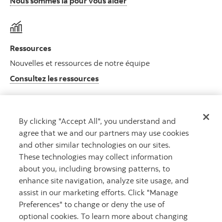
Nous sommes là pour vous aider
Ressources
Nouvelles et ressources de notre équipe
Consultez les ressources
By clicking "Accept All", you understand and
Notes juridiques et réglementaires
agree that we and our partners may use cookies
Consultez l’information juridique et réglementaire
and other similar technologies on our sites.
importante
These technologies may collect information
about you, including browsing patterns, to
enhance site navigation, analyze site usage, and
assist in our marketing efforts. Click "Manage
Preferences" to change or deny the use of
optional cookies. To learn more about changing